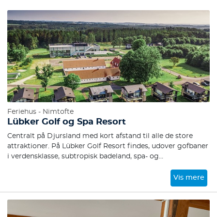
Feriehus - Nimtofte
Lübker Golf og Spa Resort
Centralt på Djursland med kort afstand til alle de store
attraktioner. På Lübker Golf Resort findes, udover gofbaner
i verdensklasse, subtropisk badeland, spa- og
wellnessområde, fitnessfaciliteter samt løbe- og
vandreruter.
Vis mere