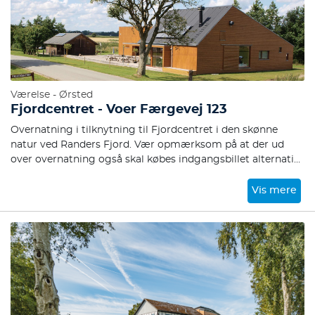
Værelse - Ørsted
Fjordcentret - Voer Færgevej 123
Overnatning i tilknytning til Fjordcentret i den skønne
natur ved Randers Fjord. Vær opmærksom på at der ud
over overnatning også skal købes indgangsbillet alternativt
årskort hvis I skal være her i flere dage.
Vis mere