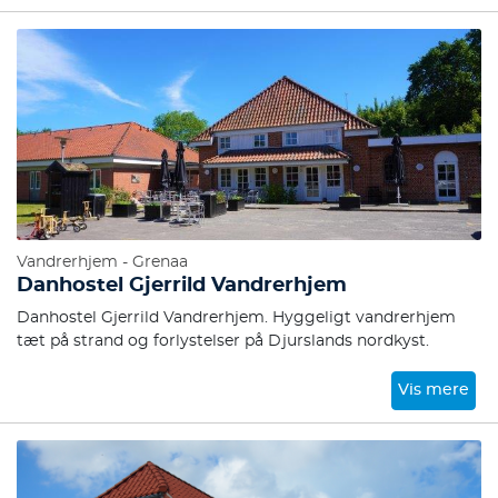
som overhovedet muligt. Inkluderet i alle vores værelser er
der en stor og lækker morgenmads buffet med alt hvad
hjertet begærer.
Vandrerhjem - Grenaa
Danhostel Gjerrild Vandrerhjem
Danhostel Gjerrild Vandrerhjem. Hyggeligt vandrerhjem
tæt på strand og forlystelser på Djurslands nordkyst.
Vis mere