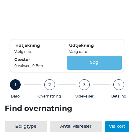
Indtjekning
Udtjekning
Vælg dato
Vælg dato
Gæster
Søg
0 Voksen, 0 Børn
1
2
3
4
Dato
Overnatning
Oplevelser
Betaling
Find overnatning
Boligtype
Antal værelser
Vis kort