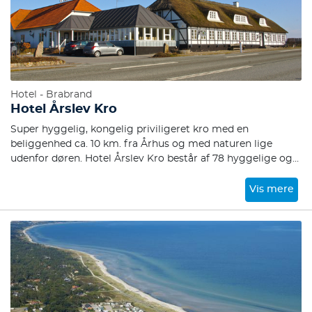
Hotel - Brabrand
Hotel Årslev Kro
Super hyggelig, kongelig priviligeret kro med en
beliggenhed ca. 10 km. fra Århus og med naturen lige
udenfor døren. Hotel Årslev Kro består af 78 hyggelige og
velindrettede værelser samt restauranten Det Rustikke
Landkøkken, Hotel Årslev Kro byder på mange forskellige
Vis mere
faciliteter som f.eks. fodboldbane, grønt område, udendørs
borde og bænke, en hyggelig restaurant, samt motel- og
hotelværelser. Vi håber, at du som gæst på Hotel Årslev
Kro får en rigtig god oplevelse under dit besøg!