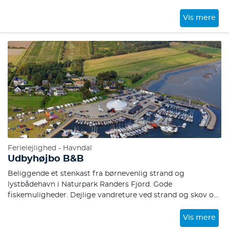
Vis mere
Ferielejlighed - Havndal
Udbyhøjbo B&B
Beliggende et stenkast fra børnevenlig strand og
lystbådehavn i Naturpark Randers Fjord. Gode
fiskemuligheder. Dejlige vandreture ved strand og skov og
masser af fugleliv.
Vis mere