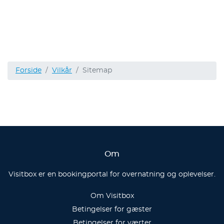
Forside
Vilkår
Sitemap
Om
Visitbox er en bookingportal for overnatning og oplevelser.
Om Visitbox
Betingelser for gæster
Betingelser for værter