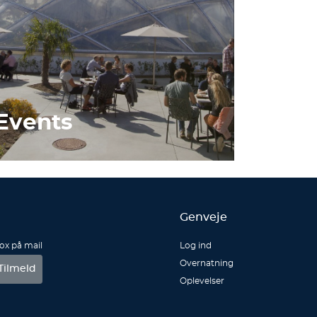
Events
Genveje
box på mail
Log ind
Overnatning
Tilmeld
Oplevelser