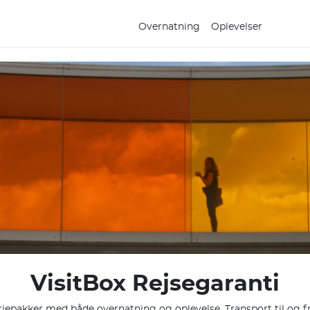
Overnatning
Oplevelser
VisitBox Rejsegaranti
riepakker med både overnatning og oplevelse. Transport til og fr