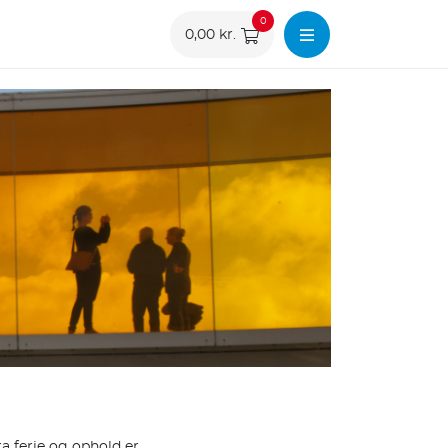
0
0,00 kr.
a ferie og ophold er